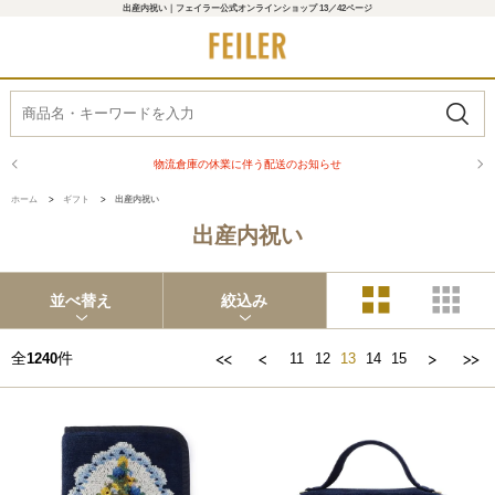
出産内祝い｜フェイラー公式オンラインショップ 13／42ページ
商品配送に関するお知らせ
ホーム
>
ギフト
>
出産内祝い
出産内祝い
並べ替え
絞込み
全
件
1240
11
12
13
14
15