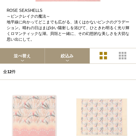
ROSE SEASHELLS
～ピンクレイクの魔法～
地平線に向かってどこまでも広がる、淡くはかないピンクのグラデー
ション。晴れの日はまばゆい陽射しを浴びて、ひときわ明るく光り輝
くロマンティックな湖。貝殻と一緒に、その幻想的な美しさを大切な
思い出にして。
並べ替え
絞込み
全
件
12