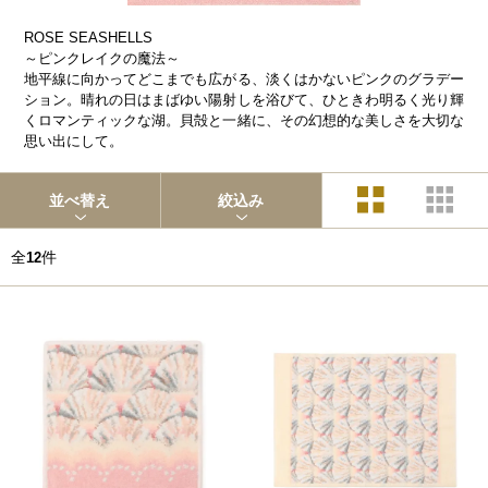
ROSE SEASHELLS
～ピンクレイクの魔法～
地平線に向かってどこまでも広がる、淡くはかないピンクのグラデー
ション。晴れの日はまばゆい陽射しを浴びて、ひときわ明るく光り輝
くロマンティックな湖。貝殻と一緒に、その幻想的な美しさを大切な
思い出にして。
並べ替え
絞込み
全
件
12