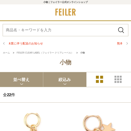
小物｜フェイラー公式オンラインショップ
熊本県熊本地方を震源とする地震の影響について
ホーム
>
FEILER CLEAR LABEL（フェイラー クリアレーベル）
>
小物
小物
並べ替え
絞込み
全
件
22