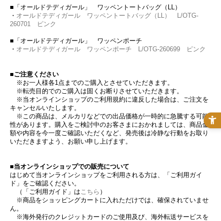
■「オールドテディガール」 ワッペントートバッグ（LL）
・
オールドテディガール ワッペントートバッグ（LL） L/OTG-
260701 ピンク
■「オールドテディガール」 ワッペンポーチ
・
オールドテディガール ワッペンポーチ L/OTG-260699 ピンク
■ご注意ください
※お一人様各1点までのご購入とさせていただきます。
※転売目的でのご購入は固くお断りさせていただきます。
※当オンラインショップのご利用規約に違反した場合は、ご注文を
キャンセルいたします。
※この商品は、メルカリなどでの出品価格が一時的に急騰する可能
性があります。購入をご検討中のお客さまにおかれましては、商品金
額や内容を今一度ご確認いただくなど、発売後は冷静な行動をお取り
いただきますよう、お願い申し上げます。
■当オンラインショップでの販売について
はじめて当オンラインショップをご利用される方は、「ご利用ガイ
ド」をご確認ください。
（「ご利用ガイド」は
こちら
）
※商品をショッピングカートに入れただけでは、確保されていませ
ん。
※海外発行のクレジットカードのご使用及び、海外転送サービスを