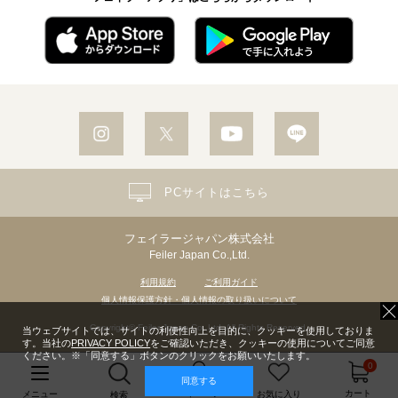
PCサイトはこちら
フェイラージャパン株式会社
Feiler Japan Co.,Ltd.
利用規約
ご利用ガイド
個人情報保護方針・個人情報の取り扱いについて
Copyright© Feiler Japan Co.,Ltd. All Rights Reserved.
当ウェブサイトでは、サイトの利便性向上を目的に、クッキーを使用しておりま
す。当社の
PRIVACY POLICY
をご確認いただき、クッキーの使用についてご同意
ください。※「同意する」ボタンのクリックをお願いいたします。
0
同意する
マイページ
カート
メニュー
お気に入り
検索