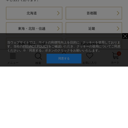
北海道
首都圏
東海・北陸・信越
近畿
当ウェブサイトでは、サイトの利便性向上を目的に、クッキーを使用しておりま
中国・四国・九州
Factory Outlet
す。当社の
PRIVACY POLICY
をご確認いただき、クッキーの使用についてご同意
ください。※「同意する」ボタンのクリックをお願いいたします。
0
同意する
マイページ
カート
メニュー
お気に入り
検索