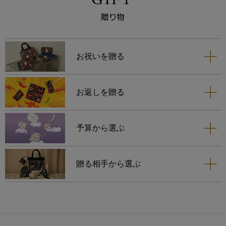
らしさが私には響きまして、お
迎えいたしました。
苺のカラーと同色の縁取りは、
更に苺の可愛らしさを引き立て
ますね。
お祝いを贈る
ネイビーは、巾着とティッシュ
ポーチを購入しておりますの
お返しを贈る
で、一緒に使う時が楽しみで
す。
予算から選ぶ
贈る相手から選ぶ