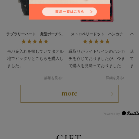
ラブラリーハート 舟型ポーチS
ストロベリードット ハンカチ
ハイ
L/LRH-257146
モバ充入れを探していてタオル
縁取りがライトワインのハンカ
店舗
地でピッタリとこちらを購入し
チを存じておりましたが、今ま
て使
ました。
で購入を見送っておりました。
まし
ちょうどドアップテディの発売
ぎず
詳細を見る
詳細を見る
日もあったので先に買い物カゴ
縁取りがネイビーのハンカチ
ラー
に入れておいて一緒にゲットで
は、昨年7月に購入いたしまし
たい
きました。
た私の初ラブラリーでした。当
サイズとちょうどよく可愛いで
時は、アイボリーとどちらにし
す。
ようか随分と悩んだものです
(汗)
最近、店舗で手に取って見まし
て、ネイビーとはまた違う可愛