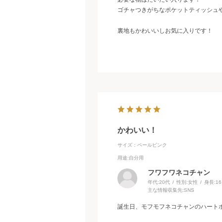
ゴチャつきがちなポケットティッシュ
裏地もかわいいしお気に入りです！
かわいい！
サイズ：ペールピンク
用途
:自分用
フワフワネコチャン
年代:
20代
性別:
女性
身長:
1
主な情報収集先:
SNS
誕生日、モフモフネコチャンのハート