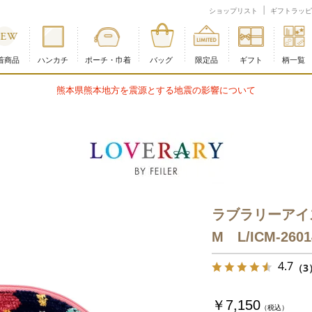
147｜フェイラー公式オンラインショップ
ショップリスト
ギフトラッピ
着商品
ハンカチ
ポーチ・巾着
バッグ
限定品
ギフト
柄一覧
熊本県熊本地方を震源とする地震の影響について
ラブラリーアイ
M L/ICM-2601
4.7
（3
￥7,150
（税込）