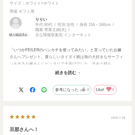
サイズ：ホワイト×ホワイト
用途
:ギフト用
りりい
年代:
60代
性別:
女性
身長:
156～160cm
職業:
専業主婦(夫)
主な情報収集先:
インターネット
「いつかFEILERのハンカチを使ってみたい」と言っていたお嫁
さんへプレゼント。夏らしいタイダイ柄は海の大好きなサーフィ
ンをするお嫁さんにピッタリで大喜びでした。次会う時も
FEILERのハンカチをプレゼントしましょう。2枚目はどんな柄に
続きを読む
するか選ぶのが今からとっても楽しみ！
参考になった
0
Like!
0
2026.7.28
旦那さんへ！