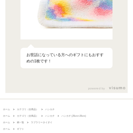
お世話になっている方へのギフトにもおすす
めの1枚です！
powered by
ホーム
>
カテゴリ（全商品）
>
ハンカチ
ホーム
>
カテゴリ（全商品）
>
ハンカチ
>
ハンカチ (25cm×25cm)
ホーム
>
柄一覧
>
ラブラリータイダイ
ホーム
>
ギフト