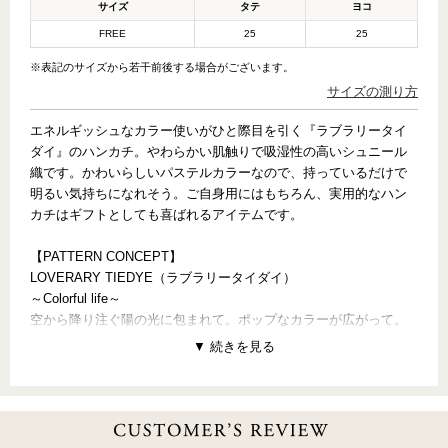
サイズ
タテ
ヨコ
FREE
25
25
※表記のサイズから若干前後する場合がございます。
サイズの測り方
エネルギッシュなカラー使いがひと際目を引く『ラブラリータイ
ダイ』のハンカチ。やわらかい肌触りで吸湿性の高いシュニール
織です。かわいらしいパステルカラーなので、持っているだけで
明るい気持ちになれそう。ご自身用にはもちろん、実用的なハン
カチはギフトとしても喜ばれるアイテムです。
【PATTERN CONCEPT】
LOVERARY TIEDYE（ラブラリータイダイ）
～Colorful life～
空から降り注ぐ陽の光に包まれて。ポップなカラーが広がって。
Happyな気持ちが色づいていくと、いつのまにか元気いっぱい！
今日も1日楽しく過ごせますように。