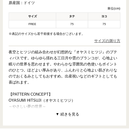
原産国：
ドイツ
単位(cm)
サイズ
タテ
ヨコ
FREE
75
75
※表記のサイズから若干前後する場合がございます。
サイズの測り方
夜空とヒツジの組み合わせが幻想的な『オヤスミヒツジ』のプテ
ィバスです。ゆらゆら揺れる三日月や雲のブランコが、心地よい
眠りの世界を思わせます。やわらかな雰囲気の色使いもポイント
のひとつ。ほどよい厚みがあり、ふんわりと心地よい肌ざわりな
のでおくるみとしてもおすすめ。出産祝いなどのギフトとしても
喜ばれます。
【PATTERN CONCEPT】
OYASUMI HITSUJI（オヤスミヒツジ）
～やさしい夢の世界～
月の上で気持ちよさそうに眠るヒツジ、星を抱えて、うとうとす
るヒツジ。みんなが眠りにつく中、まだ雲のブランコで遊んでい
るヒツジ。ふわふわの雲、月や星に乗って、おやすみしているヒ