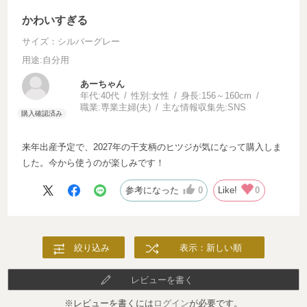
かわいすぎる
サイズ：シルバーグレー
用途
:自分用
あーちゃん
年代:
40代
性別:
女性
身長:
156～160cm
職業:
専業主婦(夫)
主な情報収集先:
SNS
来年出産予定で、2027年の干支柄のヒツジが気になって購入しま
した。今から使うのが楽しみです！
参考になった
0
Like!
0
絞り込み
表示：新しい順
レビューを書く
※レビューを書くには
ログイン
が必要です。