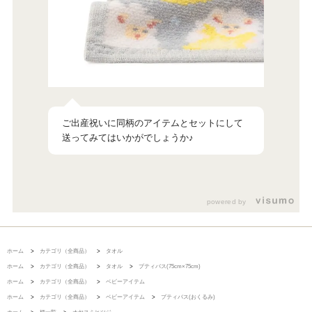
ご出産祝いに同柄のアイテムとセットにして
送ってみてはいかがでしょうか♪
powered by
ホーム
>
カテゴリ（全商品）
>
タオル
ホーム
>
カテゴリ（全商品）
>
タオル
>
プティバス(75cm×75cm)
ホーム
>
カテゴリ（全商品）
>
ベビーアイテム
ホーム
>
カテゴリ（全商品）
>
ベビーアイテム
>
プティバス(おくるみ)