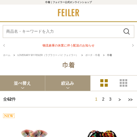
巾着｜フェイラー公式オンラインショップ
商品配送に関するお知らせ
ホーム
>
LOVERARY BY FEILER（ラブラリー バイ フェイラー）
>
ポーチ・巾着
>
巾着
巾着
並べ替え
絞込み
全
件
62
1
2
3