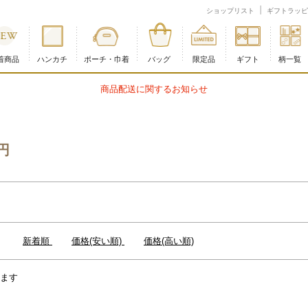
ショップリスト
ギフトラッピ
着商品
ハンカチ
ポーチ・巾着
バッグ
限定品
ギフト
柄一覧
商品配送に関するお知らせ
円
：
新着順
価格(安い順)
価格(高い順)
ます