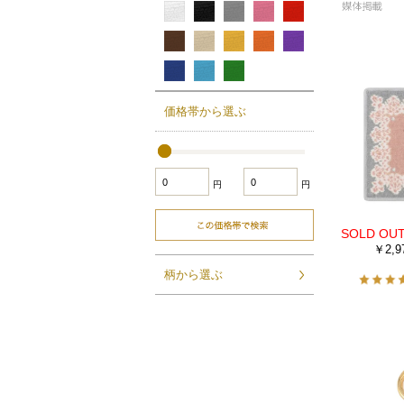
価格帯から選ぶ
円
円
￥2,9
柄から選ぶ