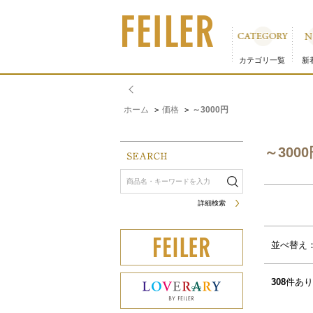
～3000円｜フェイラー公式オンラインショップ 3／4ページ
カテゴリ一覧
新
ホーム
価格
～3000円
>
>
～3000
詳細検索
サムネイル(4列)
サムネイル(5列)
並べ替え
308
件あり