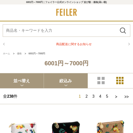
6001円～7000円｜フェイラー公式オンラインショップ 並び順：価格(高い順)
商品配送に関するお知らせ
ホーム
>
価格
>
6001円～7000円
6001円～7000円
並べ替え
絞込み
全
件
238
1
2
3
4
5