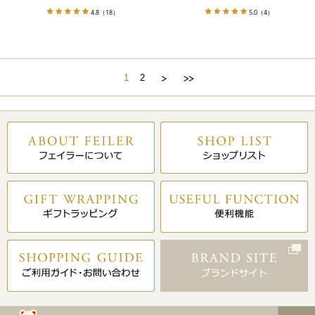
4.8
（18）
5.0
（4）
1
2