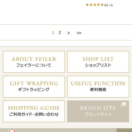
4.8
（5）
1
2