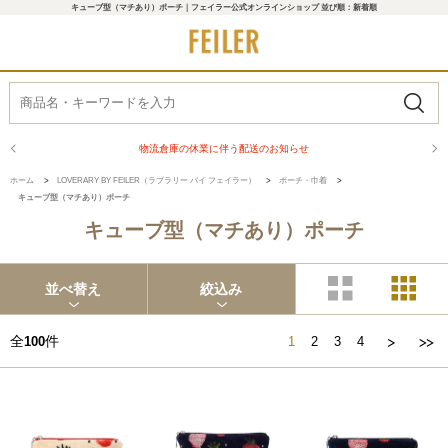
キューブ型（マチあり）ポーチ｜フェイラー公式オンラインショップ 並び順：新着順
せ
商品配送に関するお知らせ
ホーム
>
LOVERARY BY FEILER（ラブラリー バイ フェイラー）
>
ポーチ・巾着
>
キューブ型（マチあり）ポーチ
キューブ型（マチあり）ポーチ
並べ替え
絞込み
全
件
100
1
2
3
4