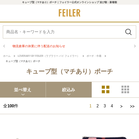
キューブ型（マチあり）ポーチ｜フェイラー公式オンラインショップ 並び順：新着順
熊本県熊本地方を震源とする地震の影響について
ホーム
>
LOVERARY BY FEILER（ラブラリー バイ フェイラー）
>
ポーチ・巾着
>
キューブ型（マチあり）ポーチ
キューブ型（マチあり）ポーチ
並べ替え
絞込み
全
件
100
1
2
3
4