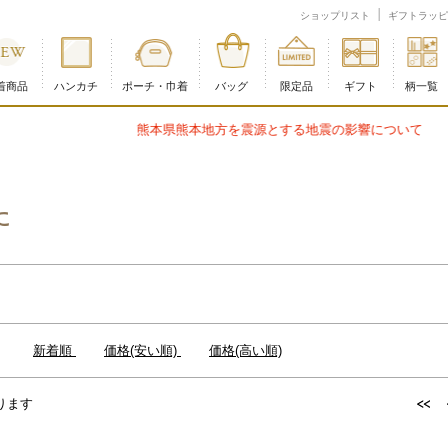
ジ
ショップリスト
ギフトラッピ
着商品
ハンカチ
ポーチ・巾着
バッグ
限定品
ギフト
柄一覧
熊本県熊本地方を震源とする地震の影響について
に
：
新着順
価格(安い順)
価格(高い順)
ります