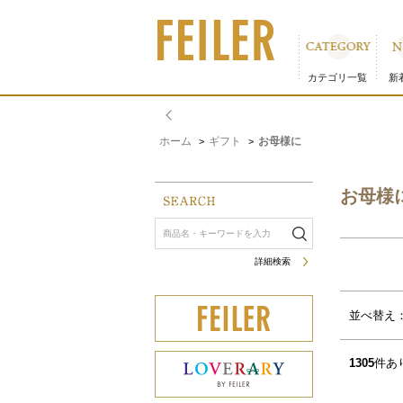
お母様に｜フェイラー公式オンラインショップ 12／14ペー
カテゴリ一覧
新
ホーム
ギフト
お母様に
>
>
お母様
詳細検索
サムネイル(4列)
サムネイル(5列)
並べ替え
1305
件あ