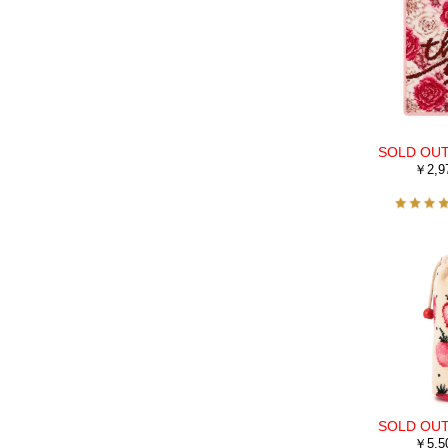
￥2,9
￥5,5