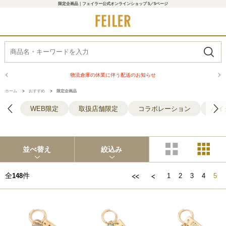
限定企画品｜フェイラー公式オンラインショップ 5／5ページ
物流倉庫の休業に伴う配送のお知らせ
ホーム
>
おすすめ
>
限定企画品
WEB限定
取扱店舗限定
コラボレーション
ハイ
並べ替え
絞込み
全
件
148
1
2
3
4
5